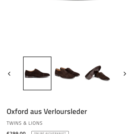
VORHERIGER
NÄCH
SCHIEBER
SCHI
Oxford aus Verloursleder
VERKÄUFER
TWINS & LIONS
Normaler
€299,00
ONLINE AUSVERKAUFT