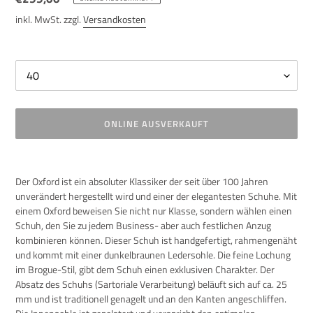
Preis
inkl. MwSt. zzgl.
Versandkosten
Size
ONLINE AUSVERKAUFT
Produkt
wird
Der Oxford ist ein absoluter Klassiker der seit über 100 Jahren
zum
unverändert hergestellt wird und einer der elegantesten Schuhe. Mit
Warenkorb
einem Oxford beweisen Sie nicht nur Klasse, sondern wählen einen
hinzugefügt
Schuh, den Sie zu jedem Business- aber auch festlichen Anzug
kombinieren können. Dieser Schuh ist handgefertigt, rahmengenäht
und kommt mit einer dunkelbraunen Ledersohle.
Die feine Lochung
im Brogue-Stil, gibt dem Schuh einen exklusiven Charakter.
Der
Absatz des Schuhs (Sartoriale Verarbeitung) beläuft sich auf ca. 25
mm und ist
traditionell genagelt und an den Kanten angeschliffen.