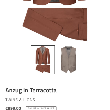
Anzug in Terracotta
VERKÄUFER
TWINS & LIONS
Normaler
€899,00
ONLINE AUSVERKAUFT