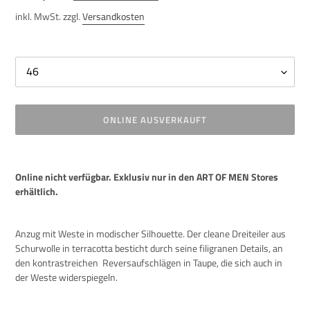
Preis
inkl. MwSt. zzgl.
Versandkosten
Size
ONLINE AUSVERKAUFT
Produkt
wird
Online nicht verfügbar. Exklusiv nur in den ART OF MEN Stores
zum
erhältlich.
Warenkorb
hinzugefügt
Anzug mit Weste in modischer Silhouette. Der cleane Dreiteiler aus
Schurwolle in terracotta besticht durch seine filigranen Details, an
den kontrastreichen Reversaufschlägen in Taupe, die sich auch in
der Weste widerspiegeln.