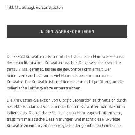
Preis
inkl. MwSt. zzgl.
Versandkosten
IN DEN WARENKORB LEGEN
Produkt
wird
Die 7-Fold Krawatte entstammt der tradionellen Handwerkskunst
zum
der neapolitanischen Krawattenmacher. Dabei wird die Krawatte
Warenkorb
genau 7 Mal gefaltet, bis sie die gewohnte Form erhält. Der
hinzugefügt
Seidenverbrauch ist somit viel Höher als bei einer normalen
Krawatte. Die Krawatte ist traditionell sehr leicht gefüttert, um die
italienische Leichtigkeit zu unterstreichen.
Die Krawatten-Selektion von Giorgio Leonardo® zeichnet sich durch
perfekte Handarbeit von einer der besten Krawattenmanufakturen
Italiens aus. Die kostbare Seide, die von Hand zugeschnitten wird,
trägt minimalistische Dessinierungen und macht diese luxuriöse
Krawatte zu einem zeitlosen Begleiter der gehobenen Garderobe
.